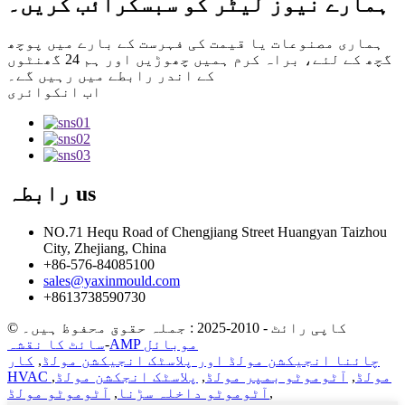
ہمارے نیوز لیٹر کو سبسکرائب کریں۔
ہماری مصنوعات یا قیمت کی فہرست کے بارے میں پوچھ
گچھ کے لئے، براہ کرم ہمیں چھوڑیں اور ہم 24 گھنٹوں
کے اندر رابطے میں رہیں گے۔
اب انکوائری
us
رابطہ
NO.71 Hequ Road of Chengjiang Street Huangyan Taizhou
City, Zhejiang, China
+86-576-84085100
sales@yaxinmould.com
+8613738590730
© کاپی رائٹ - 2010-2025 : جملہ حقوق محفوظ ہیں۔
AMP موبائل
-
سائٹ کا نقشہ
چائنا انجیکشن مولڈ اور پلاسٹک انجیکشن مولڈ
,
کار
HVAC مولڈ
,
آٹوموٹو بمپر مولڈ
,
پلاسٹک انجکشن مولڈ
,
,
آٹوموٹو داخلہ سڑنا
,
آٹوموٹو مولڈ