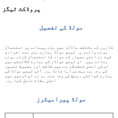
پروڈکٹ ٹیگز
مولڈ کی تفصیل
کاروں کے مختلف ماڈلز میں بڑے پیمانے پر استعمال
ہونے والے، یہ لیمپ مولڈ ہماری ہنر مند افرادی
قوت نے اعلیٰ معیار کے مواد کا استعمال کرتے ہوئے
بنائے ہیں۔ ان لیمپ مولڈز کو ہمارے کلائنٹس میں
اس کی اعلی فنشنگ، بے عیب طاقت اور مضبوط تعمیر
کی وجہ سے بہت سراہا جاتا ہے۔ آٹو لیمپ مولڈ کی
ہماری کوالٹی رینج کی وجہ سے، ہم نے اس ڈومین میں
اعلیٰ مقام حاصل کیا ہے۔
مولڈ پیرامیٹرز