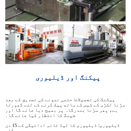
پیکنگ اور ڈیلیوری
پیکنگ کی تفصیلات: حتمی نمونے کی تصدیق کے بعد
سڑنا لکڑی کے کیس کے ساتھ پیک کرنے کے لئے گھورتا
ہے، پھر سڑنا بندرگاہ پر بھیج دیا جائے گا اور
شپنگ کا انتظار کیا جائے گا۔
ڈیلیوری: ڈیلیوری کا لیڈ ٹائم ادائیگی کے 15 دن
بعد ہوگا۔