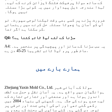
کے ساتھ مولڈ پرفیکٹ فٹنگ ڈیزائن کرنے کے لیے۔
لہذا مندرجہ ذیل پیداوار میں یہ کوئی بڑا مسئلہ
نہیں ہوگا۔
ضرورت پڑنے پر کسی بھی وقت ٹیکنالوجی سپورٹ۔ تو
آپ کو آسان یا چھوٹا مسئلہ حل کرنے میں رہنمائی
کر سکتا ہے اگر تھا.
Q4: سڑنا کے لئے لیڈ ٹائم کتنا ہے؟
A4: یہ سب سڑنا کے سائز اور پیچیدگی پر منحصر ہے۔
عام طور پر، لیڈ ٹائم تقریبا 25-45 دن ہے.
ہمارے بارے میں
Zhejiang Yaxin Mold Co., Ltd. مولڈ کے آبائی شہر
ہوانگیان میں واقع ہے۔ یہ آسان نقل و حمل سے لطف
اندوز ہوتا ہے اور صنعتی اور تجارتی تجارت کے
لیے جمع ہونے کی جگہ ہے۔ کمپنی کی بنیاد 2004 میں
رکھی گئی تھی اور اس کی اپنی جدت اور ترقی پر
توجہ دی گئی ہے۔ کئی سالوں کی محنت کے بعد، یہ