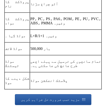
پروڈکٹ کا
آٹو چراغ سڑنا
نام
PP، PC، PS، PA6، POM، PE، PU، PVC،
پروڈکٹ کا
ABS، PMMA وغیرہ
مواد
L+R/1+1 وغیرہ
مولڈ گہا ۔
500,000 بار
مولڈ لائف
تمام سانچوں کی ترسیل سے پہلے اچھی
مولڈ
طرح جانچ کی جا سکتی ہے۔
ٹیسٹنگ
شکل دینے کا
پلاسٹک انجکشن مولڈ
موڈ
مزید حسب ضرورت حل فراہم کریں!!!