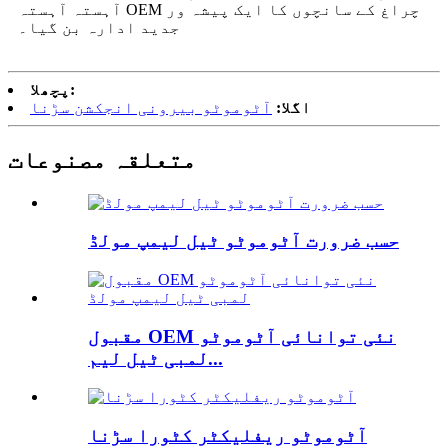
آہستہ آہستہ OEM چراغ کے سانچوں کا ایک پیشہ ور
جدید ادارہ بن گیا۔
پچھلا:
اگلا:
آٹوموٹو بیرونی انجکشن سڑنا
متعلقہ مصنوعات
حسب ضرورت آٹوموٹو ٹیل لیمپ مولڈ
مقبول OEM نئی توانائی آٹوموٹو
لمبی ٹیل لیم...
آٹوموٹو ریفلیکٹر کٹورا سڑنا