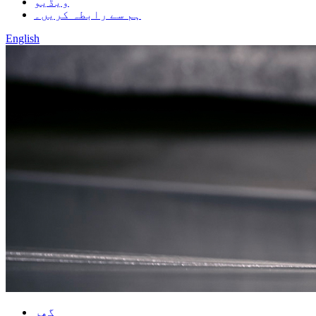
ویڈیو
ہم سے رابطہ کریں۔
English
گھر