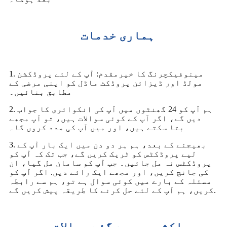
ہماری خدمات
1. مینوفیکچرنگ کا خیرمقدم: آپ کے لئے پروڈکشن
مولڈ اور ڈیزائن پروڈکٹ ماڈل کو اپنی مرضی کے
مطابق بنائیں۔
2. ہم آپ کو 24 گھنٹوں میں آپ کی انکوائری کا جواب
دیں گے، اگر آپ کے کوئی سوالات ہیں، تو آپ مجھے
بتا سکتے ہیں، اور میں آپ کی مدد کروں گا۔
3. بھیجنے کے بعد، ہم ہر دو دن میں ایک بار آپ کے
لیے پروڈکٹس کو ٹریک کریں گے، جب تک کہ آپ کو
پروڈکٹس نہ مل جائیں۔ جب آپ کو سامان مل گیا، ان
کی جانچ کریں، اور مجھے ایک رائے دیں. اگر آپ کو
مسئلہ کے بارے میں کوئی سوال ہے تو، ہم سے رابطہ
کریں، ہم آپ کے لئے حل کرنے کا طریقہ پیش کریں گے.
اکثر پوچھے گئے سوالات