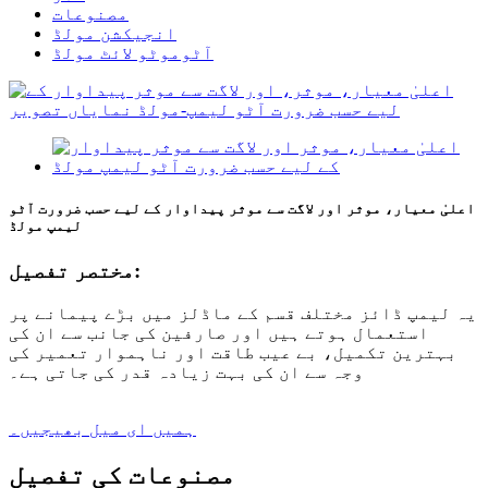
مصنوعات
انجیکشن مولڈ
آٹوموٹو لائٹ مولڈ
اعلیٰ معیار، موثر اور لاگت سے موثر پیداوار کے لیے حسب ضرورت آٹو
لیمپ مولڈ
مختصر تفصیل:
یہ لیمپ ڈائز مختلف قسم کے ماڈلز میں بڑے پیمانے پر
استعمال ہوتے ہیں اور صارفین کی جانب سے ان کی
بہترین تکمیل، بے عیب طاقت اور ناہموار تعمیر کی
وجہ سے ان کی بہت زیادہ قدر کی جاتی ہے۔
ہمیں ای میل بھیجیں۔
مصنوعات کی تفصیل