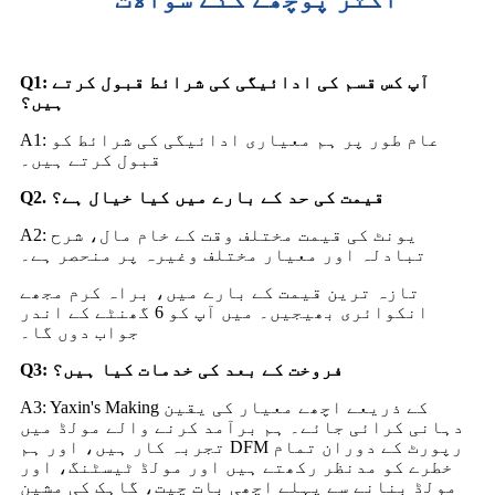
Q1: آپ کس قسم کی ادائیگی کی شرائط قبول کرتے
ہیں؟
A1: عام طور پر ہم معیاری ادائیگی کی شرائط کو
قبول کرتے ہیں۔
Q2. قیمت کی حد کے بارے میں کیا خیال ہے؟
A2: یونٹ کی قیمت مختلف وقت کے خام مال، شرح
تبادلہ اور معیار مختلف وغیرہ پر منحصر ہے۔
تازہ ترین قیمت کے بارے میں، براہ کرم مجھے
انکوائری بھیجیں۔ میں آپ کو 6 گھنٹے کے اندر
جواب دوں گا۔
Q3: فروخت کے بعد کی خدمات کیا ہیں؟
A3: Yaxin's Making کے ذریعے اچھے معیار کی یقین
دہانی کرائی جائے۔ ہم برآمد کرنے والے مولڈ میں
تجربہ کار ہیں، اور ہم DFM رپورٹ کے دوران تمام
خطرے کو مدنظر رکھتے ہیں اور مولڈ ٹیسٹنگ، اور
مولڈ بنانے سے پہلے اچھی بات چیت، گاہک کی مشین