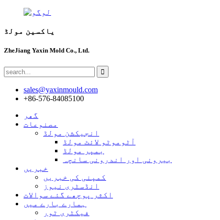
یاکسین مولڈ
ZheJiang Yaxin Mold Co., Ltd.
sales@yaxinmould.com
+86-576-84085100
گھر
مصنوعات
انجیکشن مولڈ
آٹوموٹو لائٹ مولڈ
بمپر مولڈ
بیرونی اور اندرونی سانچہ
خبریں
کمپنی کی خبریں
انڈسٹری نیوز
اکثر پوچھے گئے سوالات
ہمارے بارے میں
فیکٹری ٹور