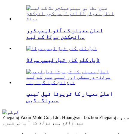
اعلیٰ معیار کے آٹو لیمپ کور
انجکشن مولڈ کے لیے...
ڈبل کلر کار ٹیل لیمپ مولڈ
اعلیٰ معیار کا ٹویوٹا ٹیل لیمپ
مولڈ - ڈیس...
Zhejiang Yaxin Mold Co., Ltd. Huangyan Taizhou Zhejiang صوبے
میں واقع ہے، مولڈ کا آبائی شہر۔